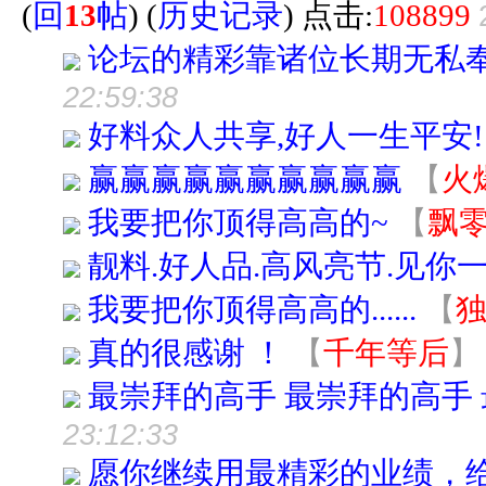
(
回
13
帖
)
(
历史记录
) 点击:
108899
论坛的精彩靠诸位长期无私
22:59:38
好料众人共享,好人一生平安!
赢赢赢赢赢赢赢赢赢赢
【
火
我要把你顶得高高的~
【
飘
靓料.好人品.高风亮节.见你
我要把你顶得高高的......
【
真的很感谢 ！
【
千年等后
】
最崇拜的高手 最崇拜的高手
23:12:33
愿你继续用最精彩的业绩，