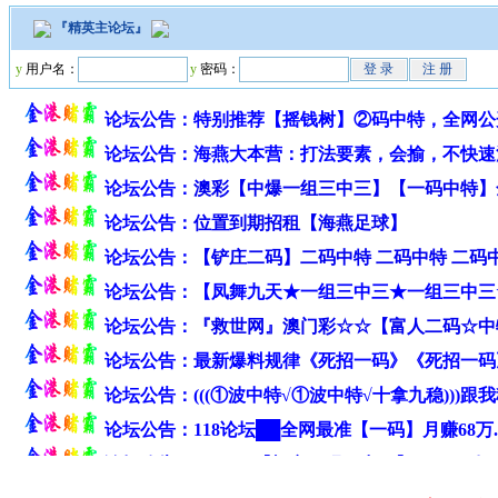
『
精英主论坛
』
y
用户名：
y
密码：