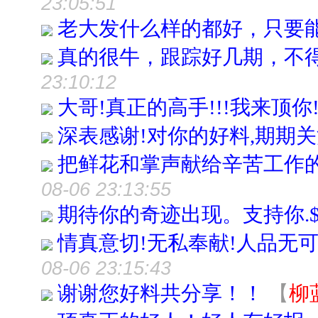
23:05:51
老大发什么样的都好，只要
真的很牛，跟踪好几期，不
23:10:12
大哥!真正的高手!!!我来顶你
深表感谢!对你的好料,期期
把鲜花和掌声献给辛苦工作
08-06 23:13:55
期待你的奇迹出现。支持你.$$
情真意切!无私奉献!人品无可
08-06 23:15:43
谢谢您好料共分享！！
【
柳