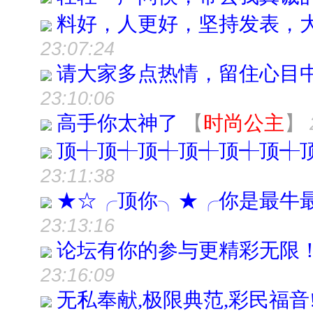
料好，人更好，坚持发表，
23:07:24
请大家多点热情，留住心目
23:10:06
高手你太神了
【
时尚公主
】
顶┽顶┽顶┽顶┽顶┽顶┽
23:11:38
★☆╭顶你╮★╭你是最牛
23:13:16
论坛有你的参与更精彩无限
23:16:09
无私奉献,极限典范,彩民福音!