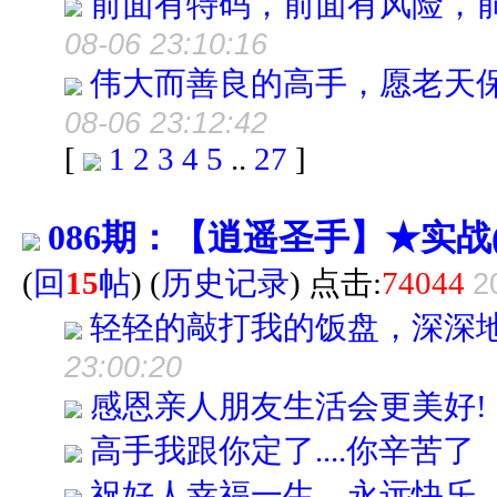
前面有特码，前面有风险，
08-06 23:10:16
伟大而善良的高手，愿老天
08-06 23:12:42
[
1
2
3
4
5
..
27
]
086期：【逍遥圣手】★实战
(
回
15
帖
)
(
历史记录
) 点击:
74044
2
轻轻的敲打我的饭盘，深深
23:00:20
感恩亲人朋友生活会更美好!
高手我跟你定了....你辛苦了
祝好人幸福一生，永远快乐