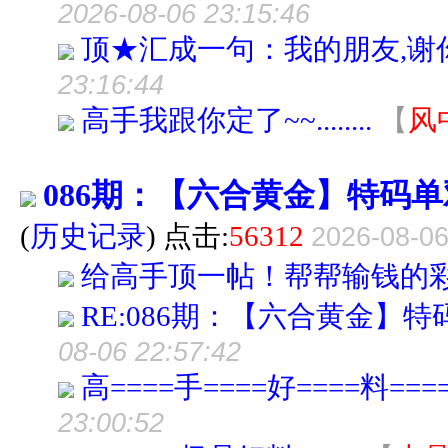
2026-08-06 23:15:46
顶★汇成一句：我的朋友,谢
23:16:44
高手我跟你定了~~........
【
风
086期：【六合黄金】特码
(
历史记录
) 点击:
56312
2026-08-06
给高手顶一帖！帮帮输钱的彩
RE:086期：【六合黄金】
08-06 22:57:42
高====手====好====料===
23:00:52