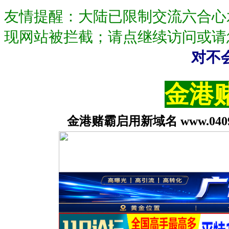
友情提醒：大陆已限制交流六合心
现网站被拦截；请点继续访问或请
对不