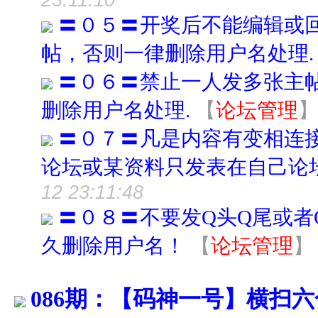
23:11:10
〓０５〓开奖后不能编辑或
帖，否则一律删除用户名处理.
〓０６〓禁止一人发多张主
删除用户名处理.
【
论坛管理
〓０７〓凡是内容有变相连
论坛或某资料只发表在自己论
12 23:11:48
〓０８〓不要发Q头Q尾或者
久删除用户名！
【
论坛管理
】
086期：【码神一号】横扫