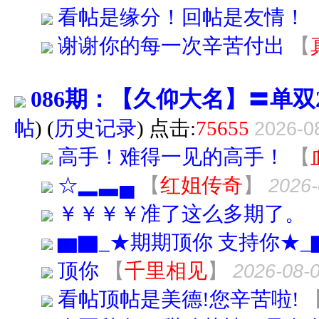
看帖是缘分！回帖是友情！
谢谢你的每一次辛苦付出
【
086期：【久仰大名】〓单
帖
)
(
历史记录
) 点击:
75655
2026-0
高手！难得一见的高手！
【
☆▂▃▄
【
红姐传奇
】
2026-
￥￥￥￥准了这么多期了。
▆▇_★期期顶你 支持你★_
顶你
【
千里相见
】
2026-08-0
看帖顶帖是美德!您辛苦啦!