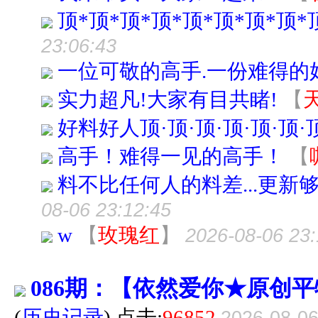
顶*顶*顶*顶*顶*顶*顶*顶*
23:06:43
一位可敬的高手.一份难得的
实力超凡!大家有目共睹!
【
好料好人顶·顶·顶·顶·顶·顶·
高手！难得一见的高手！
【
料不比任何人的料差...更新够早.
08-06 23:12:45
w
【
玫瑰红
】
2026-08-06 23:
086期：【依然爱你★原创平
(
历史记录
) 点击:
96852