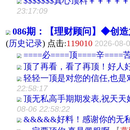
$$$$$$$真心顶料￥￥￥￥
23:17:09
086期：【理财顾问】◆创
(
历史记录
) 点击:
119010
2026-08-0
====必====顶====辛====
顶了再看，看了再顶！好人
轻轻一顶是对您的信任,也是
22:58:17
顶无私高手期期发表,祝天天
08-06 22:58:22
&&&&&好料！感谢你的无