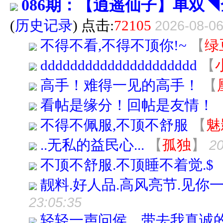
086期：【逍遥仙子】单双◥
(
历史记录
) 点击:
72105
2026-08-06
不得不看,不得不顶你!~
【
绿
ddddddddddddddddddddd
【
高手！难得一见的高手！
【
看帖是缘分！回帖是友情！
不得不佩服,不顶不舒服
【
魅
..无私的益民心...
【
孤独
】
20
不顶不舒服.不顶睡不着觉.$
靓料.好人品.高风亮节.见你
23:05:35
轻轻一声问侯，带去我真诚