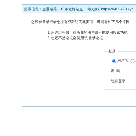
提示信息 »
金港赌霸，19年老牌站点，请收藏好http://20409478.xyz
您没有登录或者您没有权限访问此页面，可能有如下几个原因:
用户组权限：你所属的用户组不能使用搜索功能
您还不是论坛会员,请先登录论坛
登录
用户名
密 码
隐身登录