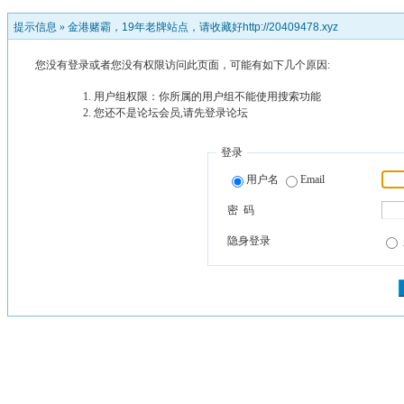
提示信息 »
金港赌霸，19年老牌站点，请收藏好http://20409478.xyz
您没有登录或者您没有权限访问此页面，可能有如下几个原因:
用户组权限：你所属的用户组不能使用搜索功能
您还不是论坛会员,请先登录论坛
登录
用户名
Email
密 码
隐身登录