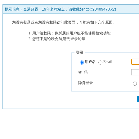
提示信息 »
金港赌霸，19年老牌站点，请收藏好http://20409478.xyz
您没有登录或者您没有权限访问此页面，可能有如下几个原因:
用户组权限：你所属的用户组不能使用搜索功能
您还不是论坛会员,请先登录论坛
登录
用户名
Email
密 码
隐身登录