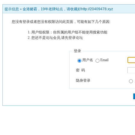
提示信息 »
金港赌霸，19年老牌站点，请收藏好http://20409478.xyz
您没有登录或者您没有权限访问此页面，可能有如下几个原因:
用户组权限：你所属的用户组不能使用搜索功能
您还不是论坛会员,请先登录论坛
登录
用户名
Email
密 码
隐身登录