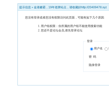
提示信息 »
金港赌霸，19年老牌站点，请收藏好http://20409478.xyz
您没有登录或者您没有权限访问此页面，可能有如下几个原因:
用户组权限：你所属的用户组不能使用搜索功能
您还不是论坛会员,请先登录论坛
登录
用户名
密 码
隐身登录