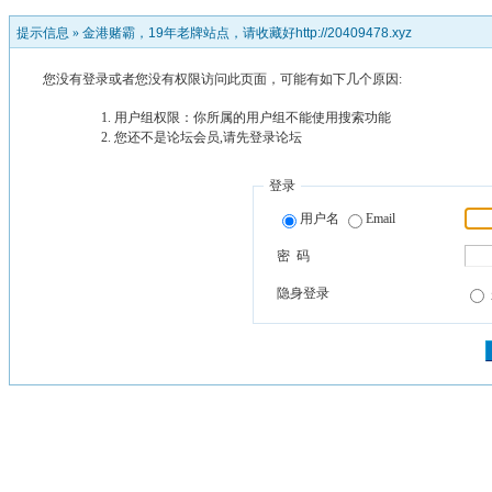
提示信息 »
金港赌霸，19年老牌站点，请收藏好http://20409478.xyz
您没有登录或者您没有权限访问此页面，可能有如下几个原因:
用户组权限：你所属的用户组不能使用搜索功能
您还不是论坛会员,请先登录论坛
登录
用户名
Email
密 码
隐身登录