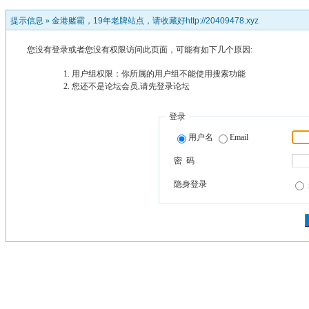
提示信息 »
金港赌霸，19年老牌站点，请收藏好http://20409478.xyz
您没有登录或者您没有权限访问此页面，可能有如下几个原因:
用户组权限：你所属的用户组不能使用搜索功能
您还不是论坛会员,请先登录论坛
登录
用户名
Email
密 码
隐身登录