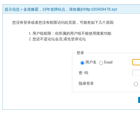
提示信息 »
金港赌霸，19年老牌站点，请收藏好http://20409478.xyz
您没有登录或者您没有权限访问此页面，可能有如下几个原因:
用户组权限：你所属的用户组不能使用搜索功能
您还不是论坛会员,请先登录论坛
登录
用户名
Email
密 码
隐身登录