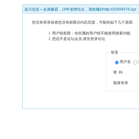
提示信息 »
金港赌霸，19年老牌站点，请收藏好http://20409478.xyz
您没有登录或者您没有权限访问此页面，可能有如下几个原因:
用户组权限：你所属的用户组不能使用搜索功能
您还不是论坛会员,请先登录论坛
登录
用户名
密 码
隐身登录