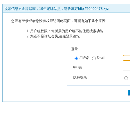
提示信息 »
金港赌霸，19年老牌站点，请收藏好http://20409478.xyz
您没有登录或者您没有权限访问此页面，可能有如下几个原因:
用户组权限：你所属的用户组不能使用搜索功能
您还不是论坛会员,请先登录论坛
登录
用户名
Email
密 码
隐身登录