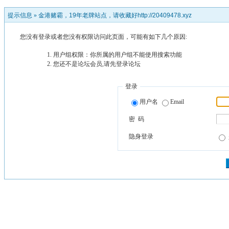
提示信息 »
金港赌霸，19年老牌站点，请收藏好http://20409478.xyz
您没有登录或者您没有权限访问此页面，可能有如下几个原因:
用户组权限：你所属的用户组不能使用搜索功能
您还不是论坛会员,请先登录论坛
登录
用户名
Email
密 码
隐身登录