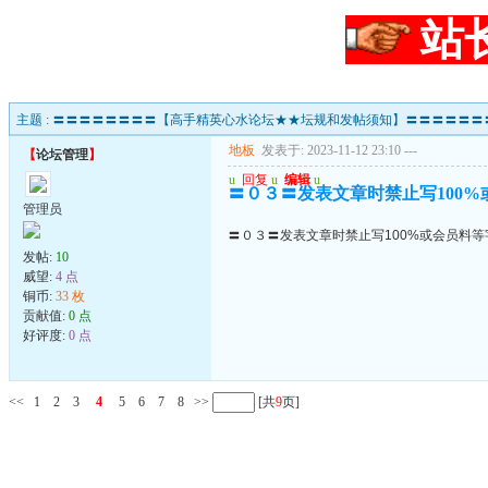
站
主题 : 〓〓〓〓〓〓〓〓【高手精英心水论坛★★坛规和发帖须知】〓〓〓〓〓〓
地板
发表于: 2023-11-12 23:10
---
【
论坛管理
】
u
回复
u
编辑
u
〓０３〓发表文章时禁止写100
管理员
〓０３〓发表文章时禁止写100%或会员料
发帖:
10
威望:
4 点
铜币:
33 枚
贡献值:
0 点
好评度:
0 点
<<
1
2
3
4
5
6
7
8
>>
[共
9
页]