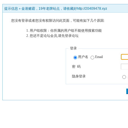
提示信息 »
金港赌霸，19年老牌站点，请收藏好http://20409478.xyz
您没有登录或者您没有权限访问此页面，可能有如下几个原因:
用户组权限：你所属的用户组不能使用搜索功能
您还不是论坛会员,请先登录论坛
登录
用户名
Email
密 码
隐身登录