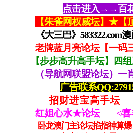
点击进入→→百
【朱雀网权威坛】★【
《大三巴》583322.c
老牌蓝月亮论坛【一码
【步步高升高手坛】四组
（导航网联盟论坛）一
广告联系QQ:27915
招财进宝高手坛
红姐心水★论坛
≮喜
卧龙澳门主论坛掐指神算爆