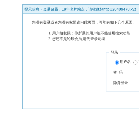
提示信息 »
金港赌霸，19年老牌站点，请收藏好http://20409478.xyz
您没有登录或者您没有权限访问此页面，可能有如下几个原因:
用户组权限：你所属的用户组不能使用搜索功能
您还不是论坛会员,请先登录论坛
登录
用户名
密 码
隐身登录