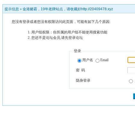
提示信息 »
金港赌霸，19年老牌站点，请收藏好http://20409478.xyz
您没有登录或者您没有权限访问此页面，可能有如下几个原因:
用户组权限：你所属的用户组不能使用搜索功能
您还不是论坛会员,请先登录论坛
登录
用户名
Email
密 码
隐身登录