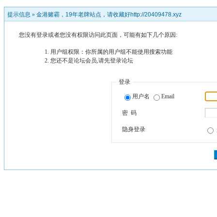
提示信息 »
金港赌霸，19年老牌站点，请收藏好http://20409478.xyz
您没有登录或者您没有权限访问此页面，可能有如下几个原因:
用户组权限：你所属的用户组不能使用搜索功能
您还不是论坛会员,请先登录论坛
登录
用户名
Email
密 码
隐身登录