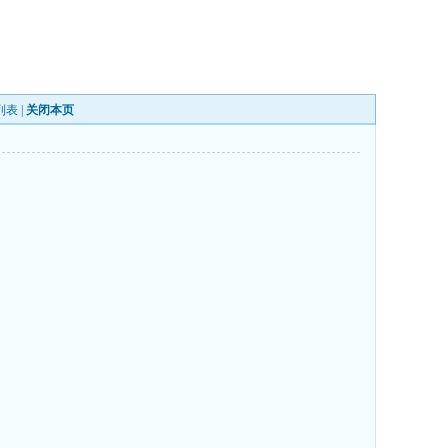
列表
|
关闭本页