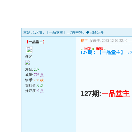
主题 : 127期：【一品堂主】→7肖中特←◆已经公开
楼主
发表于: 2025-12-02 22:40
---
【
一品堂主
】
u
回复
u
编辑
u
127期：【一品堂主】→
侠客
发帖:
207
威望:
776 点
铜币:
766 枚
贡献值:
0 点
好评度:
0 点
127期:
一品堂主