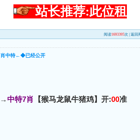
站长推荐:此位租
阅读
1693395
次 |
返回
7肖中特←◆已经公开
→
中特7肖
【猴马龙鼠牛猪鸡】开:
00
准