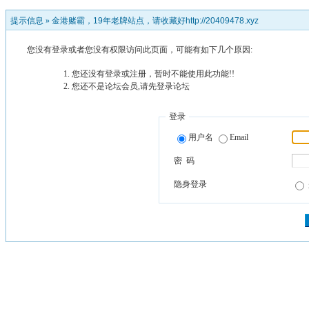
提示信息 »
金港赌霸，19年老牌站点，请收藏好http://20409478.xyz
您没有登录或者您没有权限访问此页面，可能有如下几个原因:
您还没有登录或注册，暂时不能使用此功能!!
您还不是论坛会员,请先登录论坛
登录
用户名
Email
密 码
隐身登录