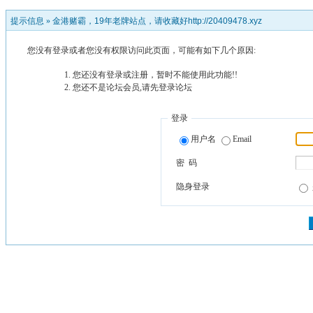
提示信息 »
金港赌霸，19年老牌站点，请收藏好http://20409478.xyz
您没有登录或者您没有权限访问此页面，可能有如下几个原因:
您还没有登录或注册，暂时不能使用此功能!!
您还不是论坛会员,请先登录论坛
登录
用户名
Email
密 码
隐身登录