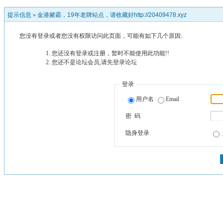
提示信息 »
金港赌霸，19年老牌站点，请收藏好http://20409478.xyz
您没有登录或者您没有权限访问此页面，可能有如下几个原因:
您还没有登录或注册，暂时不能使用此功能!!
您还不是论坛会员,请先登录论坛
登录
用户名
Email
密 码
隐身登录