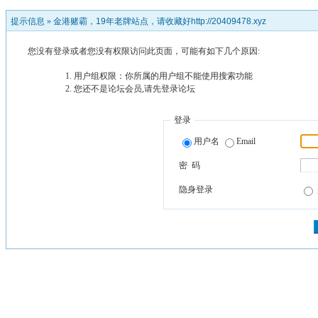
提示信息 »
金港赌霸，19年老牌站点，请收藏好http://20409478.xyz
您没有登录或者您没有权限访问此页面，可能有如下几个原因:
用户组权限：你所属的用户组不能使用搜索功能
您还不是论坛会员,请先登录论坛
登录
用户名
Email
密 码
隐身登录