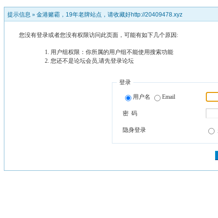
提示信息 »
金港赌霸，19年老牌站点，请收藏好http://20409478.xyz
您没有登录或者您没有权限访问此页面，可能有如下几个原因:
用户组权限：你所属的用户组不能使用搜索功能
您还不是论坛会员,请先登录论坛
登录
用户名
Email
密 码
隐身登录