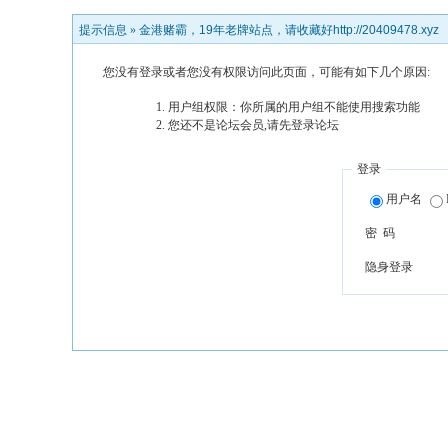
提示信息 »
金港赌霸，19年老牌站点，请收藏好http://20409478.xyz
您没有登录或者您没有权限访问此页面，可能有如下几个原因:
用户组权限：你所属的用户组不能使用搜索功能
您还不是论坛会员,请先登录论坛
登录
用户名
密 码
隐身登录