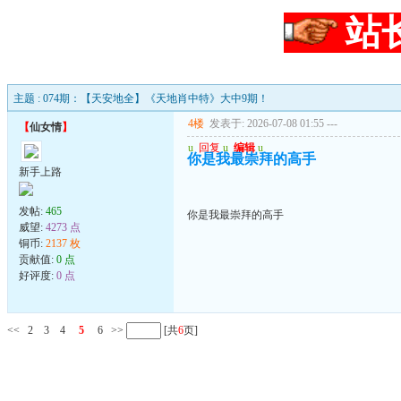
站
主题 : 074期：【天安地全】《天地肖中特》大中9期！
4楼
发表于: 2026-07-08 01:55
---
【
仙女情
】
u
回复
u
编辑
u
你是我最崇拜的高手
新手上路
发帖:
465
你是我最崇拜的高手
威望:
4273 点
铜币:
2137 枚
贡献值:
0 点
好评度:
0 点
<<
2
3
4
5
6
>>
[共
6
页]