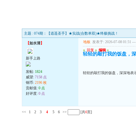
主题 : 074期：【逍遥圣手】★实战(合数单双)★终极挑战！
地板
发表于: 2026-07-08 01:51
---
【
如水清
】
u
回复
u
编辑
u
轻轻的敲打我的饭盘，
新手上路
发帖:
1824
轻轻的敲打我的饭盘，深深地表
威望:
7158 点
铜币:
2196 枚
贡献值:
0 点
好评度:
0 点
<<
1
2
3
4
5
6
>>
[共
6
页]