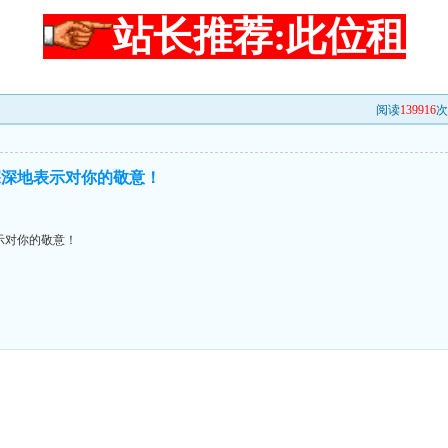
站长推荐:此位租
阅读
139916
次
深深地表示对你的敬意！
示对你的敬意！