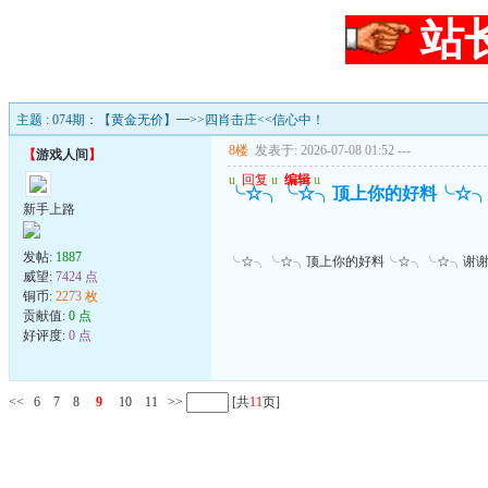
站
主题 : 074期：【黄金无价】━>>四肖击庄<<信心中！
8楼
发表于: 2026-07-08 01:52
---
【
游戏人间
】
u
回复
u
编辑
u
╰☆╮╰☆╮顶上你的好料╰☆
新手上路
发帖:
1887
╰☆╮╰☆╮顶上你的好料╰☆╮╰☆╮谢
威望:
7424 点
铜币:
2273 枚
贡献值:
0 点
好评度:
0 点
<<
6
7
8
9
10
11
>>
[共
11
页]