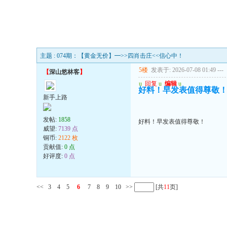
主题 : 074期：【黄金无价】━>>四肖击庄<<信心中！
5楼
发表于: 2026-07-08 01:49
---
【
深山悠林客
】
u
回复
u
编辑
u
好料！早发表值得尊敬
新手上路
发帖:
1858
好料！早发表值得尊敬！
威望:
7139 点
铜币:
2122 枚
贡献值:
0 点
好评度:
0 点
<<
3
4
5
6
7
8
9
10
>>
[共
11
页]