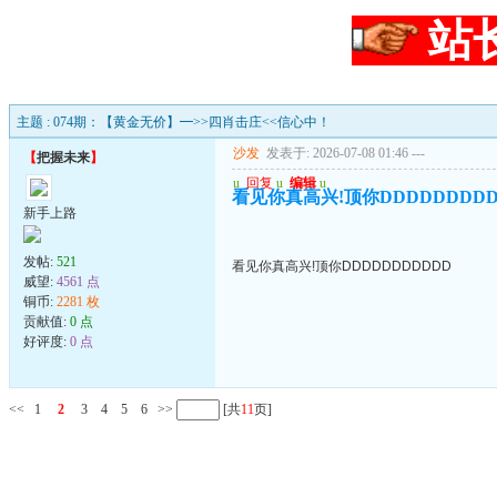
站
主题 : 074期：【黄金无价】━>>四肖击庄<<信心中！
沙发
发表于: 2026-07-08 01:46
---
【
把握未来
】
u
回复
u
编辑
u
看见你真高兴!顶你DDDDDDDDD
新手上路
发帖:
521
看见你真高兴!顶你DDDDDDDDDDD
威望:
4561 点
铜币:
2281 枚
贡献值:
0 点
好评度:
0 点
<<
1
2
3
4
5
6
>>
[共
11
页]