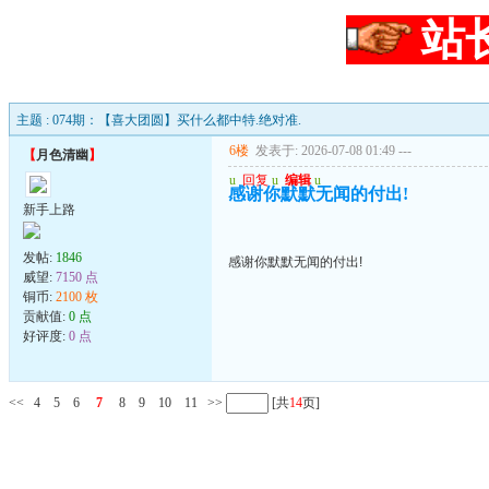
站
主题 : 074期：【喜大团圆】买什么都中特.绝对准.
6楼
发表于: 2026-07-08 01:49
---
【
月色清幽
】
u
回复
u
编辑
u
感谢你默默无闻的付出!
新手上路
发帖:
1846
感谢你默默无闻的付出!
威望:
7150 点
铜币:
2100 枚
贡献值:
0 点
好评度:
0 点
<<
4
5
6
7
8
9
10
11
>>
[共
14
页]