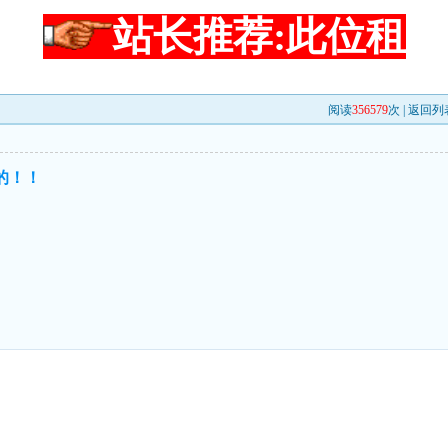
站长推荐:此位租
阅读
356579
次 |
返回列
的！！