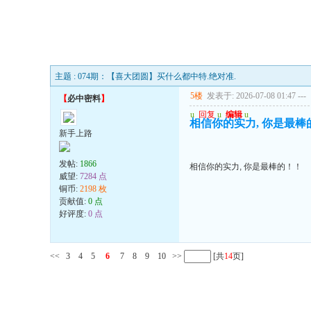
主题 : 074期：【喜大团圆】买什么都中特.绝对准.
5楼
发表于: 2026-07-08 01:47
---
【
必中密料
】
u
回复
u
编辑
u
相信你的实力, 你是最棒
新手上路
发帖:
1866
相信你的实力, 你是最棒的！！
威望:
7284 点
铜币:
2198 枚
贡献值:
0 点
好评度:
0 点
<<
3
4
5
6
7
8
9
10
>>
[共
14
页]