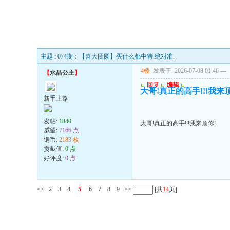
主题 : 074期：【喜大团圆】买什么都中特.绝对准.
4楼
发表于: 2026-07-08 01:46
---
【
水晶公主
】
u
回复
u
编辑
u
大哥!真正的高手!!!我来
新手上路
发帖:
1840
大哥!真正的高手!!!我来顶你!
威望:
7166 点
铜币:
2183 枚
贡献值:
0 点
好评度:
0 点
<<
2
3
4
5
6
7
8
9
>>
[共
14
页]