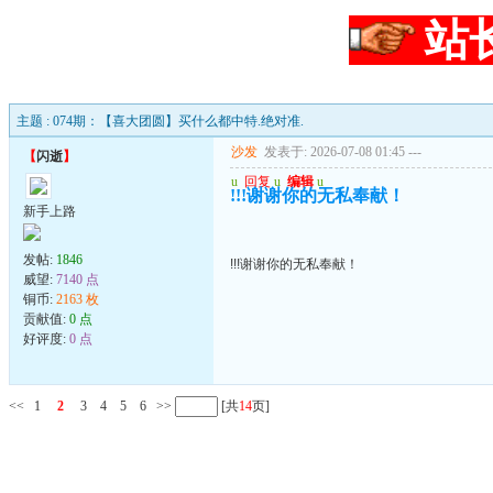
站
主题 : 074期：【喜大团圆】买什么都中特.绝对准.
沙发
发表于: 2026-07-08 01:45
---
【
闪逝
】
u
回复
u
编辑
u
!!!谢谢你的无私奉献！
新手上路
发帖:
1846
!!!谢谢你的无私奉献！
威望:
7140 点
铜币:
2163 枚
贡献值:
0 点
好评度:
0 点
<<
1
2
3
4
5
6
>>
[共
14
页]