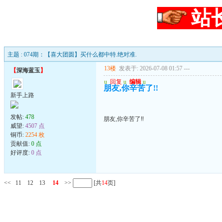
站
主题 : 074期：【喜大团圆】买什么都中特.绝对准.
13楼
发表于: 2026-07-08 01:57
---
【
深海蓝玉
】
u
回复
u
编辑
u
朋友,你辛苦了!!
新手上路
发帖:
478
朋友,你辛苦了!!
威望:
4507 点
铜币:
2254 枚
贡献值:
0 点
好评度:
0 点
<<
11
12
13
14
>>
[共
14
页]