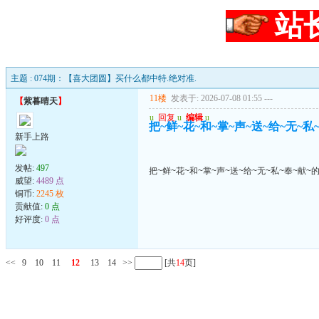
站
主题 : 074期：【喜大团圆】买什么都中特.绝对准.
11楼
发表于: 2026-07-08 01:55
---
【
紫暮晴天
】
u
回复
u
编辑
u
把~鲜~花~和~掌~声~送~给~无~私
新手上路
发帖:
497
把~鲜~花~和~掌~声~送~给~无~私~奉~献~
威望:
4489 点
铜币:
2245 枚
贡献值:
0 点
好评度:
0 点
<<
9
10
11
12
13
14
>>
[共
14
页]