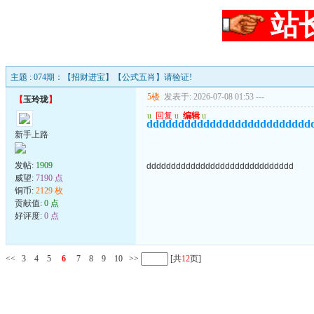
站
主题 : 074期：【招财进宝】【公式五肖】请验证!
5楼
发表于: 2026-07-08 01:53
---
【
玉玲珑
】
u
回复
u
编辑
u
dddddddddddddddddddddddddd
新手上路
发帖:
1909
dddddddddddddddddddddddddddddd
威望:
7190 点
铜币:
2129 枚
贡献值:
0 点
好评度:
0 点
<<
3
4
5
6
7
8
9
10
>>
[共
12
页]