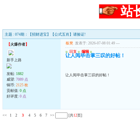
站
主题 : 074期：【招财进宝】【公式五肖】请验证!
板凳
发表于: 2026-07-08 01:49
---
【
火爆作者
】
u
回复
u
编辑
u
让人阅毕击掌三叹的好帖！
新手上路
发帖:
1882
让人阅毕击掌三叹的好帖！
威望:
7089 点
铜币:
2125 枚
贡献值:
0 点
好评度:
0 点
<<
1
2
3
4
5
6
7
>>
[共
12
页]