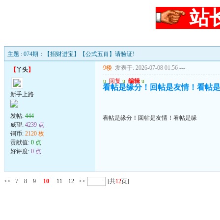
站
主题 : 074期：【招财进宝】【公式五肖】请验证!
9楼
发表于: 2026-07-08 01:56
---
【
丫头
】
u
回复
u
编辑
u
看帖是缘分！回帖是友情！看帖
新手上路
发帖:
444
看帖是缘分！回帖是友情！看帖是缘
威望:
4239 点
铜币:
2120 枚
贡献值:
0 点
好评度:
0 点
<<
7
8
9
10
11
12
>>
[共
12
页]