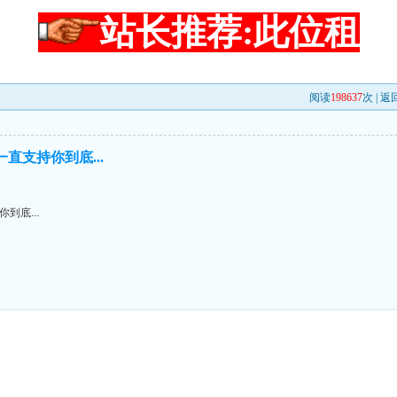
站长推荐:此位租
阅读
198637
次 |
返
直支持你到底...
到底...