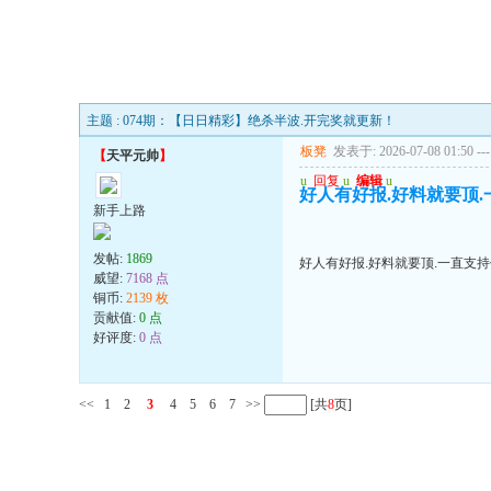
主题 : 074期：【日日精彩】绝杀半波.开完奖就更新！
板凳
发表于: 2026-07-08 01:50
---
【
天平元帅
】
u
回复
u
编辑
u
好人有好报.好料就要顶.一
新手上路
发帖:
1869
好人有好报.好料就要顶.一直支持你
威望:
7168 点
铜币:
2139 枚
贡献值:
0 点
好评度:
0 点
<<
1
2
3
4
5
6
7
>>
[共
8
页]