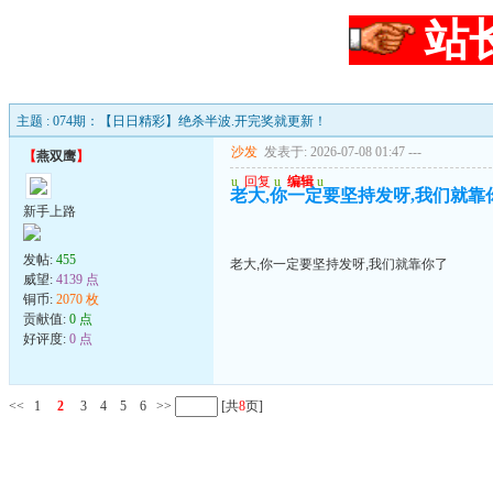
站
主题 : 074期：【日日精彩】绝杀半波.开完奖就更新！
沙发
发表于: 2026-07-08 01:47
---
【
燕双鹰
】
u
回复
u
编辑
u
老大,你一定要坚持发呀,我们就靠
新手上路
发帖:
455
老大,你一定要坚持发呀,我们就靠你了
威望:
4139 点
铜币:
2070 枚
贡献值:
0 点
好评度:
0 点
<<
1
2
3
4
5
6
>>
[共
8
页]