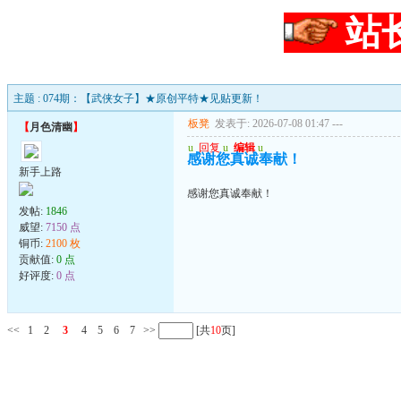
站
主题 : 074期：【武侠女子】★原创平特★见贴更新！
板凳
发表于: 2026-07-08 01:47
---
【
月色清幽
】
u
回复
u
编辑
u
感谢您真诚奉献！
新手上路
感谢您真诚奉献！
发帖:
1846
威望:
7150 点
铜币:
2100 枚
贡献值:
0 点
好评度:
0 点
<<
1
2
3
4
5
6
7
>>
[共
10
页]