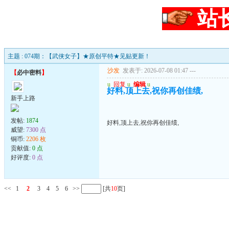
站
主题 : 074期：【武侠女子】★原创平特★见贴更新！
沙发
发表于: 2026-07-08 01:47
---
【
必中密料
】
u
回复
u
编辑
u
好料,顶上去,祝你再创佳绩,
新手上路
发帖:
1874
好料,顶上去,祝你再创佳绩,
威望:
7300 点
铜币:
2206 枚
贡献值:
0 点
好评度:
0 点
<<
1
2
3
4
5
6
>>
[共
10
页]