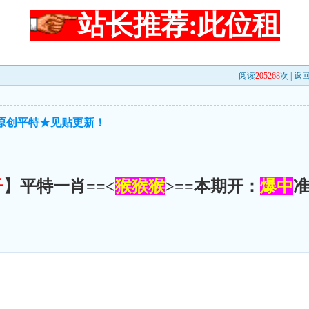
站长推荐:此位租
阅读
205268
次 |
返
★原创平特★见贴更新！
子
】平特一肖==<
猴猴猴
>==本期开：
爆中