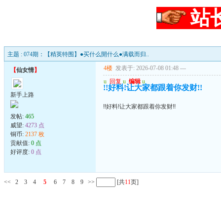
站
主题 : 074期：【精英特围】●买什么開什么●满载而归..
4楼
发表于: 2026-07-08 01:48
---
【
仙女情
】
u
回复
u
编辑
u
!!好料!让大家都跟着你发财!!
新手上路
!!好料!让大家都跟着你发财!!
发帖:
465
威望:
4273 点
铜币:
2137 枚
贡献值:
0 点
好评度:
0 点
<<
2
3
4
5
6
7
8
9
>>
[共
11
页]