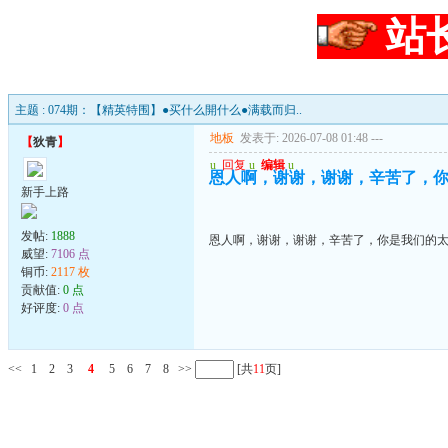
站
主题 : 074期：【精英特围】●买什么開什么●满载而归..
地板
发表于: 2026-07-08 01:48
---
【
狄青
】
u
回复
u
编辑
u
恩人啊，谢谢，谢谢，辛苦了，
新手上路
发帖:
1888
恩人啊，谢谢，谢谢，辛苦了，你是我们的
威望:
7106 点
铜币:
2117 枚
贡献值:
0 点
好评度:
0 点
<<
1
2
3
4
5
6
7
8
>>
[共
11
页]