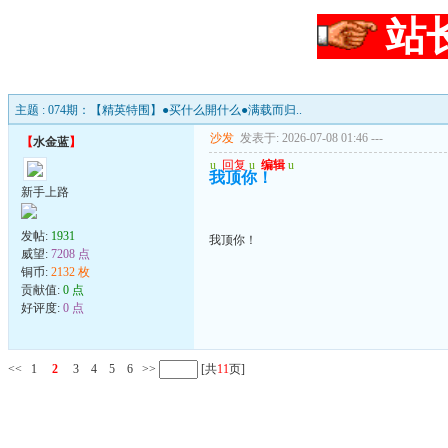
站
主题 : 074期：【精英特围】●买什么開什么●满载而归..
沙发
发表于: 2026-07-08 01:46
---
【
水金蓝
】
u
回复
u
编辑
u
我顶你！
新手上路
发帖:
1931
我顶你！
威望:
7208 点
铜币:
2132 枚
贡献值:
0 点
好评度:
0 点
<<
1
2
3
4
5
6
>>
[共
11
页]