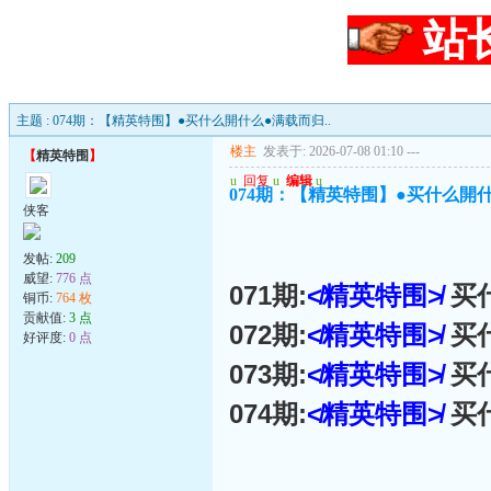
站
主题 : 074期：【精英特围】●买什么開什么●满载而归..
楼主
发表于: 2026-07-08 01:10
---
【
精英特围
】
u
回复
u
编辑
u
074期：【精英特围】●买什么開什
侠客
发帖:
209
威望:
776 点
071期:
≮精英特围≯
买
铜币:
764 枚
贡献值:
3 点
072期:
≮精英特围≯
买
好评度:
0 点
073期:
≮精英特围≯
买
074期:
≮精英特围≯
买