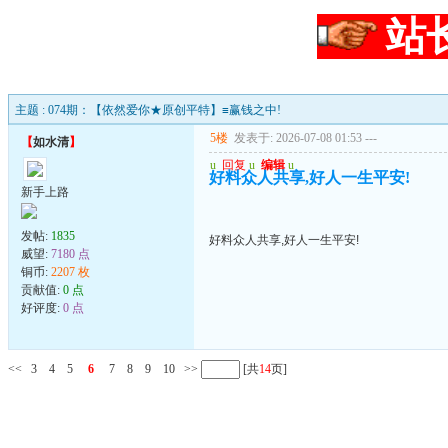
站
主题 : 074期：【依然爱你★原创平特】≡赢钱之中!
5楼
发表于: 2026-07-08 01:53
---
【
如水清
】
u
回复
u
编辑
u
好料众人共享,好人一生平安!
新手上路
发帖:
1835
好料众人共享,好人一生平安!
威望:
7180 点
铜币:
2207 枚
贡献值:
0 点
好评度:
0 点
<<
3
4
5
6
7
8
9
10
>>
[共
14
页]