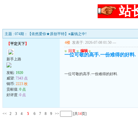
站
主题 : 074期：【依然爱你★原创平特】≡赢钱之中!
4楼
发表于: 2026-07-08 01:50
---
【
平定天下
】
u
回复
u
编辑
u
一位可敬的高手.一份难得的好料.
新手上路
发帖:
1920
一位可敬的高手.一份难得的好料.
威望:
7343 点
铜币:
2223 枚
贡献值:
0 点
好评度:
0 点
<<
2
3
4
5
6
7
8
9
>>
[共
14
页]